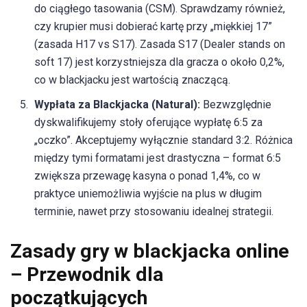
do ciągłego tasowania (CSM). Sprawdzamy również,
czy krupier musi dobierać kartę przy „miękkiej 17”
(zasada H17 vs S17). Zasada S17 (Dealer stands on
soft 17) jest korzystniejsza dla gracza o około 0,2%,
co w blackjacku jest wartością znaczącą.
Wypłata za Blackjacka (Natural):
Bezwzględnie
dyskwalifikujemy stoły oferujące wypłatę 6:5 za
„oczko”. Akceptujemy wyłącznie standard 3:2. Różnica
między tymi formatami jest drastyczna – format 6:5
zwiększa przewagę kasyna o ponad 1,4%, co w
praktyce uniemożliwia wyjście na plus w długim
terminie, nawet przy stosowaniu idealnej strategii.
Zasady gry w blackjacka online
– Przewodnik dla
początkujących