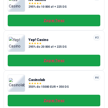
★
★
★
★
★
295% do 10 000 zł + 225 DS
Zagraj Teraz
#3
Yep! Casino
★
★
★
★
★
295% do 20 000 zł + 225 DS
Zagraj Teraz
#4
Casinolab
★
★
★
★
★
350% do 15000 EUR + 350 DS
Zagraj Teraz