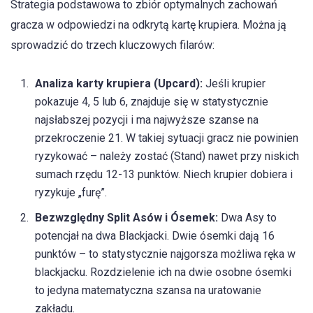
Strategia podstawowa to zbiór optymalnych zachowań
gracza w odpowiedzi na odkrytą kartę krupiera. Można ją
sprowadzić do trzech kluczowych filarów:
Analiza karty krupiera (Upcard):
Jeśli krupier
pokazuje 4, 5 lub 6, znajduje się w statystycznie
najsłabszej pozycji i ma najwyższe szanse na
przekroczenie 21. W takiej sytuacji gracz nie powinien
ryzykować – należy zostać (Stand) nawet przy niskich
sumach rzędu 12-13 punktów. Niech krupier dobiera i
ryzykuje „furę”.
Bezwzględny Split Asów i Ósemek:
Dwa Asy to
potencjał na dwa Blackjacki. Dwie ósemki dają 16
punktów – to statystycznie najgorsza możliwa ręka w
blackjacku. Rozdzielenie ich na dwie osobne ósemki
to jedyna matematyczna szansa na uratowanie
zakładu.