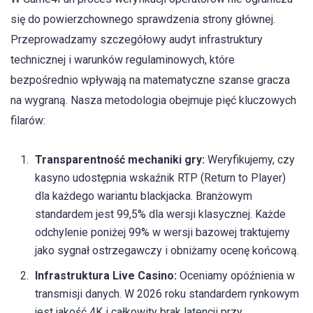
się do powierzchownego sprawdzenia strony głównej.
Przeprowadzamy szczegółowy audyt infrastruktury
technicznej i warunków regulaminowych, które
bezpośrednio wpływają na matematyczne szanse gracza
na wygraną. Nasza metodologia obejmuje pięć kluczowych
filarów:
Transparentność mechaniki gry:
Weryfikujemy, czy
kasyno udostępnia wskaźnik RTP (Return to Player)
dla każdego wariantu blackjacka. Branżowym
standardem jest 99,5% dla wersji klasycznej. Każde
odchylenie poniżej 99% w wersji bazowej traktujemy
jako sygnał ostrzegawczy i obniżamy ocenę końcową.
Infrastruktura Live Casino:
Oceniamy opóźnienia w
transmisji danych. W 2026 roku standardem rynkowym
jest jakość 4K i całkowity brak latencji przy