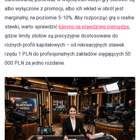
albo wyłączone z promocji, albo ich wkład w obrót jest
marginalny, na poziomie 5-10%. Aby rozpocząć grę o realne
stawki, warto sprawdzić
kasyno na prawdziwe pieniądze
,
gdzie limity stołów są precyzyjnie dostosowane do
różnych profili kapitałowych – od rekreacyjnych stawek
rzędu 1 PLN do profesjonalnych zakładów sięgających 50
000 PLN za jedno rozdanie.