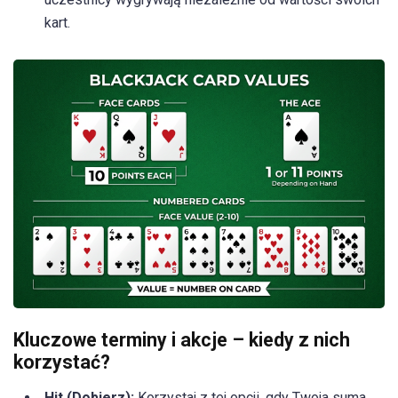
kart.
Kluczowe terminy i akcje – kiedy z nich
korzystać?
Hit (Dobierz):
Korzystaj z tej opcji, gdy Twoja suma