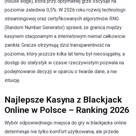
(house edge), która przy optymalnej grze oscyluje na
poziomie zaledwie 0,5%. W 2026 roku rozwój technologii
streamingowej oraz certyfikowanych algorytmów RNG
(Random Number Generator) sprawił, że granica między
kasynem stacjonarnym a internetowym niemal całkowicie
zanikła. Gracze otrzymują dziś transparentność na
poziomie, który jeszcze kilka lat temu był nieosiągalny, a
dostęp do statystyk w czasie rzeczywistym pozwala na
podejmowanie decyzji w oparciu o twarde dane, a nie
intuicję.
Najlepsze Kasyna z Blackjack
Online w Polsce – Ranking 2026
Wybór odpowiedniego miejsca do gry w blackjacka online
determinuje nie tylko komfort użytkowania, ale przede