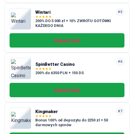
Wintari
#5
★
★
★
★
★
200% DO 5 000 zł + 10% ZWROTU GOTÓWKI
KAŻDEGO DNIA
Zagraj Teraz
#6
SpinBetter Casino
★
★
★
★
★
200% do 6350 PLN + 150 DS
Zagraj Teraz
Kingmaker
#7
★
★
★
★
★
Bonus 100% od depozytu do 2250 zł + 50
darmowych spinów