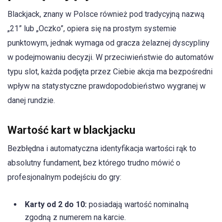
Blackjack, znany w Polsce również pod tradycyjną nazwą
„21” lub „Oczko”, opiera się na prostym systemie
punktowym, jednak wymaga od gracza żelaznej dyscypliny
w podejmowaniu decyzji. W przeciwieństwie do automatów
typu slot, każda podjęta przez Ciebie akcja ma bezpośredni
wpływ na statystyczne prawdopodobieństwo wygranej w
danej rundzie.
Wartość kart w blackjacku
Bezbłędna i automatyczna identyfikacja wartości rąk to
absolutny fundament, bez którego trudno mówić o
profesjonalnym podejściu do gry:
Karty od 2 do 10:
posiadają wartość nominalną
zgodną z numerem na karcie.