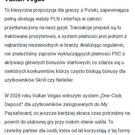
To klasyczna propozycja dla graczy z Polski, zapewniająca
pełną obsługę waluty PLN i interfejs w całości
przetłumaczony na nasz język. Transakcje prepaid są tu
traktowane priorytetowo, a system płatności jest jednym z
najbardziej niezawodnych w branży. Analizując regulamin,
nie znaleźliśmy zapisów wykluczających płatności PSC z
aktywacji głównych bonusów startowych, co zdarza się u
niektórych konkurentów, którzy często blokują bonusy dla
użytkowników Skrill czy Neteller.
W 2026 roku Vulkan Vegas wdrożyło system „One-Click
Deposit” dla użytkowników zalogowanych do My
Paysafecard, co jeszcze bardziej skraca czas potrzebny na
powrót do ulubionej gry przy niskim stanie salda. To
rzetelny partner dla osób, które od lat korzystają z tej formy