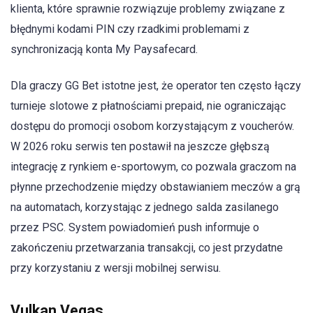
klienta, które sprawnie rozwiązuje problemy związane z
błędnymi kodami PIN czy rzadkimi problemami z
synchronizacją konta My Paysafecard.
Dla graczy GG Bet istotne jest, że operator ten często łączy
turnieje slotowe z płatnościami prepaid, nie ograniczając
dostępu do promocji osobom korzystającym z voucherów.
W 2026 roku serwis ten postawił na jeszcze głębszą
integrację z rynkiem e-sportowym, co pozwala graczom na
płynne przechodzenie między obstawianiem meczów a grą
na automatach, korzystając z jednego salda zasilanego
przez PSC. System powiadomień push informuje o
zakończeniu przetwarzania transakcji, co jest przydatne
przy korzystaniu z wersji mobilnej serwisu.
Vulkan Vegas