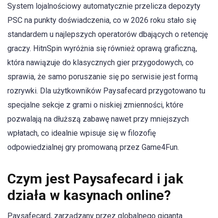
System lojalnościowy automatycznie przelicza depozyty
PSC na punkty doświadczenia, co w 2026 roku stało się
standardem u najlepszych operatorów dbających o retencję
graczy. HitnSpin wyróżnia się również oprawą graficzną,
która nawiązuje do klasycznych gier przygodowych, co
sprawia, że samo poruszanie się po serwisie jest formą
rozrywki. Dla użytkowników Paysafecard przygotowano tu
specjalne sekcje z grami o niskiej zmienności, które
pozwalają na dłuższą zabawę nawet przy mniejszych
wpłatach, co idealnie wpisuje się w filozofię
odpowiedzialnej gry promowaną przez Game4Fun.
Czym jest Paysafecard i jak
działa w kasynach online?
Paysafecard, zarządzany przez globalnego giganta