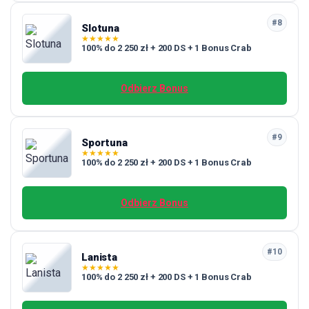
#8
Slotuna
★
★
★
★
★
100% do 2 250 zł + 200 DS + 1 Bonus Crab
Odbierz Bonus
#9
Sportuna
★
★
★
★
★
100% do 2 250 zł + 200 DS + 1 Bonus Crab
Odbierz Bonus
#10
Lanista
★
★
★
★
★
100% do 2 250 zł + 200 DS + 1 Bonus Crab