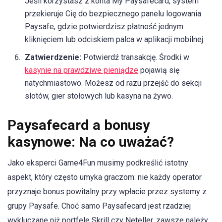
Jeśli korzystasz z konta My Paysafecard, system
przekieruje Cię do bezpiecznego panelu logowania
Paysafe, gdzie potwierdzisz płatność jednym
kliknięciem lub odciskiem palca w aplikacji mobilnej.
Zatwierdzenie:
Potwierdź transakcję. Środki w
kasynie na prawdziwe pieniądze
pojawią się
natychmiastowo. Możesz od razu przejść do sekcji
slotów, gier stołowych lub kasyna na żywo.
Paysafecard a bonusy
kasynowe: Na co uważać?
Jako eksperci Game4Fun musimy podkreślić istotny
aspekt, który często umyka graczom: nie każdy operator
przyznaje bonus powitalny przy wpłacie przez systemy z
grupy Paysafe. Choć samo Paysafecard jest rzadziej
wykluczane niż portfele Skrill czy Neteller, zawsze należy