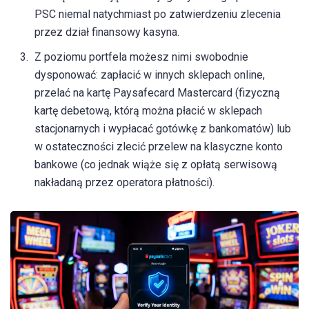
PSC niemal natychmiast po zatwierdzeniu zlecenia
przez dział finansowy kasyna.
Z poziomu portfela możesz nimi swobodnie
dysponować: zapłacić w innych sklepach online,
przelać na kartę Paysafecard Mastercard (fizyczną
kartę debetową, którą można płacić w sklepach
stacjonarnych i wypłacać gotówkę z bankomatów) lub
w ostateczności zlecić przelew na klasyczne konto
bankowe (co jednak wiąże się z opłatą serwisową
nakładaną przez operatora płatności).