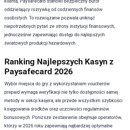
klienta, Paysafecard stanowi bezpieczny bufor
oddzielający rozrywkę od codziennych finansów
osobistych. To rozwiązanie pozwala uniknąć
niepotrzebnych pytań ze strony instytucji finansowych,
jednocześnie zapewniając dostęp do najlepszych
światowych produkcji hazardowych.
Ranking Najlepszych Kasyn z
Paysafecard 2026
Wybór miejsca do gry z wykorzystaniem voucherów
prepaid wymaga weryfikacji nie tylko dostępności samej
metody w sekcji kasjera, ale przede wszystkim szybkości
księgowania środków oraz uczciwości regulaminów
bonusowych. Poniższe zestawienie obejmuje operatorów,
którzy w 2026 roku zapewniają najbardziej optymalne