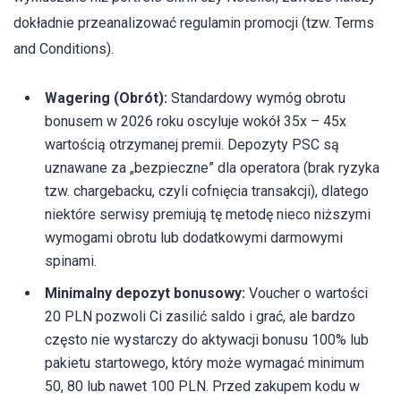
dokładnie przeanalizować regulamin promocji (tzw. Terms
and Conditions).
Wagering (Obrót):
Standardowy wymóg obrotu
bonusem w 2026 roku oscyluje wokół 35x – 45x
wartością otrzymanej premii. Depozyty PSC są
uznawane za „bezpieczne” dla operatora (brak ryzyka
tzw. chargebacku, czyli cofnięcia transakcji), dlatego
niektóre serwisy premiują tę metodę nieco niższymi
wymogami obrotu lub dodatkowymi darmowymi
spinami.
Minimalny depozyt bonusowy:
Voucher o wartości
20 PLN pozwoli Ci zasilić saldo i grać, ale bardzo
często nie wystarczy do aktywacji bonusu 100% lub
pakietu startowego, który może wymagać minimum
50, 80 lub nawet 100 PLN. Przed zakupem kodu w