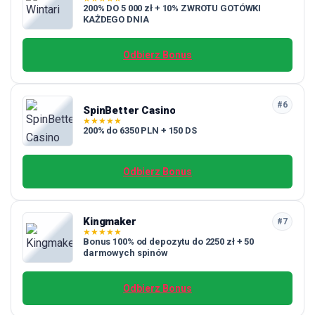
200% DO 5 000 zł + 10% ZWROTU GOTÓWKI
KAŻDEGO DNIA
Odbierz Bonus
#6
SpinBetter Casino
★
★
★
★
★
200% do 6350 PLN + 150 DS
Odbierz Bonus
Kingmaker
#7
★
★
★
★
★
Bonus 100% od depozytu do 2250 zł + 50
darmowych spinów
Odbierz Bonus