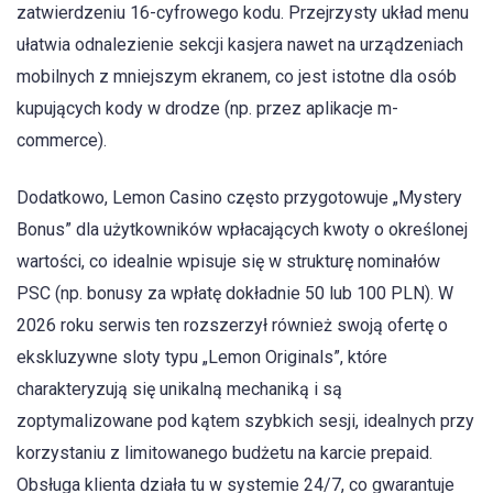
zatwierdzeniu 16-cyfrowego kodu. Przejrzysty układ menu
ułatwia odnalezienie sekcji kasjera nawet na urządzeniach
mobilnych z mniejszym ekranem, co jest istotne dla osób
kupujących kody w drodze (np. przez aplikacje m-
commerce).
Dodatkowo, Lemon Casino często przygotowuje „Mystery
Bonus” dla użytkowników wpłacających kwoty o określonej
wartości, co idealnie wpisuje się w strukturę nominałów
PSC (np. bonusy za wpłatę dokładnie 50 lub 100 PLN). W
2026 roku serwis ten rozszerzył również swoją ofertę o
ekskluzywne sloty typu „Lemon Originals”, które
charakteryzują się unikalną mechaniką i są
zoptymalizowane pod kątem szybkich sesji, idealnych przy
korzystaniu z limitowanego budżetu na karcie prepaid.
Obsługa klienta działa tu w systemie 24/7, co gwarantuje