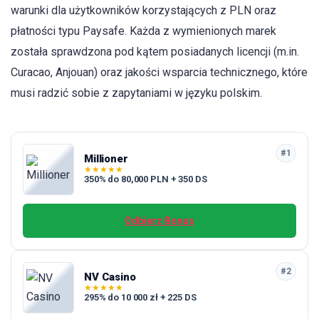
warunki dla użytkowników korzystających z PLN oraz
płatności typu Paysafe. Każda z wymienionych marek
została sprawdzona pod kątem posiadanych licencji (m.in.
Curacao, Anjouan) oraz jakości wsparcia technicznego, które
musi radzić sobie z zapytaniami w języku polskim.
#1
Millioner
★
★
★
★
★
350% do 80,000 PLN + 350 DS
Odbierz Bonus
#2
NV Casino
★
★
★
★
★
295% do 10 000 zł + 225 DS