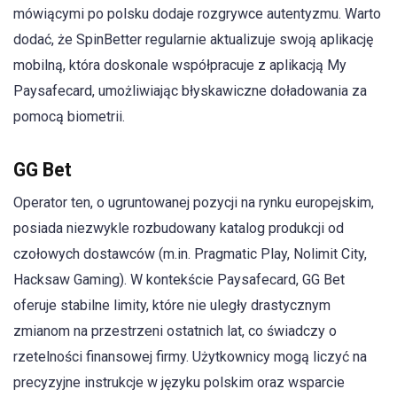
mówiącymi po polsku dodaje rozgrywce autentyzmu. Warto
dodać, że SpinBetter regularnie aktualizuje swoją aplikację
mobilną, która doskonale współpracuje z aplikacją My
Paysafecard, umożliwiając błyskawiczne doładowania za
pomocą biometrii.
GG Bet
Operator ten, o ugruntowanej pozycji na rynku europejskim,
posiada niezwykle rozbudowany katalog produkcji od
czołowych dostawców (m.in. Pragmatic Play, Nolimit City,
Hacksaw Gaming). W kontekście Paysafecard, GG Bet
oferuje stabilne limity, które nie uległy drastycznym
zmianom na przestrzeni ostatnich lat, co świadczy o
rzetelności finansowej firmy. Użytkownicy mogą liczyć na
precyzyjne instrukcje w języku polskim oraz wsparcie