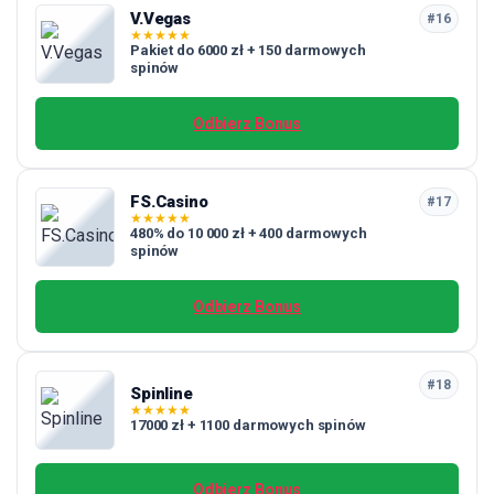
V.Vegas
#16
★
★
★
★
★
Pakiet do 6000 zł + 150 darmowych
spinów
Odbierz Bonus
FS.Casino
#17
★
★
★
★
★
480% do 10 000 zł + 400 darmowych
spinów
Odbierz Bonus
#18
Spinline
★
★
★
★
★
17000 zł + 1100 darmowych spinów
Odbierz Bonus