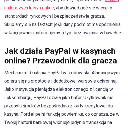
najlepszych kasyn online
, aby dowiedzieć się więcej o
standardach rynkowych i bezpieczeństwie gracza.
Skupiamy się na faktach: jeśli dany podmiot ma opóźnienia
w księgowaniu, informujemy o tym bez owijania w bawełnę.
Jak działa PayPal w kasynach
online? Przewodnik dla gracza
Mechanizm działania PayPal w środowisku iGamingowym
opiera się na prostocie i dodatkowej warstwie ochronnej.
Jako instytucja pieniądza elektronicznego z licencją w
Luksemburgu, PayPal działa jako bufor. Użytkownik nie
przesyła środków bezpośrednio z karty kredytowej do
kasyna. Portfel pełni funkcję powiernika, co oznacza, że w
Twojej historii bankowej widnieje jedynie transakcja na