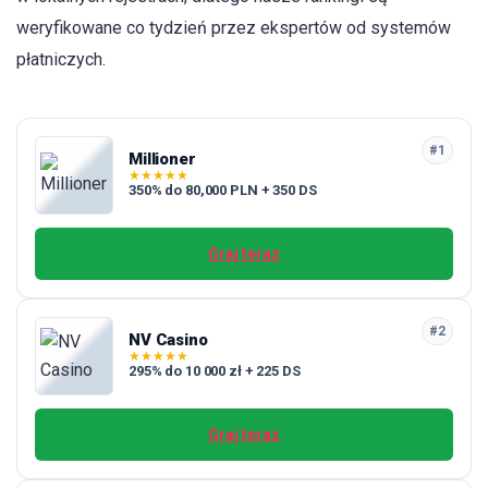
weryfikowane co tydzień przez ekspertów od systemów
płatniczych.
#1
Millioner
★
★
★
★
★
350% do 80,000 PLN + 350 DS
Graj teraz
#2
NV Casino
★
★
★
★
★
295% do 10 000 zł + 225 DS
Graj teraz