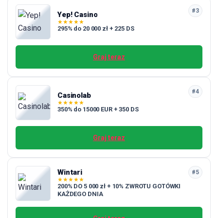
#3
Yep! Casino
★
★
★
★
★
295% do 20 000 zł + 225 DS
Graj teraz
#4
Casinolab
★
★
★
★
★
350% do 15000 EUR + 350 DS
Graj teraz
Wintari
#5
★
★
★
★
★
200% DO 5 000 zł + 10% ZWROTU GOTÓWKI
KAŻDEGO DNIA