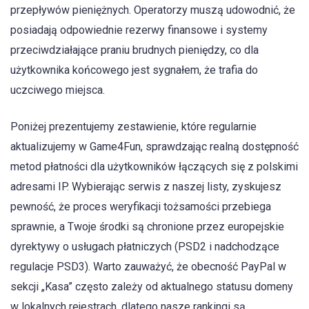
przepływów pieniężnych. Operatorzy muszą udowodnić, że
posiadają odpowiednie rezerwy finansowe i systemy
przeciwdziałające praniu brudnych pieniędzy, co dla
użytkownika końcowego jest sygnałem, że trafia do
uczciwego miejsca.
Poniżej prezentujemy zestawienie, które regularnie
aktualizujemy w Game4Fun, sprawdzając realną dostępność
metod płatności dla użytkowników łączących się z polskimi
adresami IP. Wybierając serwis z naszej listy, zyskujesz
pewność, że proces weryfikacji tożsamości przebiega
sprawnie, a Twoje środki są chronione przez europejskie
dyrektywy o usługach płatniczych (PSD2 i nadchodzące
regulacje PSD3). Warto zauważyć, że obecność PayPal w
sekcji „Kasa” często zależy od aktualnego statusu domeny
w lokalnych rejestrach, dlatego nasze rankingi są