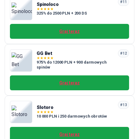
#11
Spinoloco
★
★
★
★
★
325% do 2500 PLN + 200 DS
Graj teraz
GG Bet
#12
★
★
★
★
★
975% do 12000 PLN + 900 darmowych
spinów
Graj teraz
#13
Slotoro
★
★
★
★
★
10 000 PLN i 250 darmowych obrotów
Graj teraz