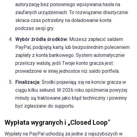
autoryzację bez ponownego wpisywania hasła na
zaufanych urządzeniach. To rozwiązanie drastycznie
skraca czas potrzebny na doładowanie konta
podczas sesji gry.
Wybór źródła środków
: Możesz zapłacić saldem
PayPal, podpiętą kartą lub bezpośrednim poleceniem
zapłaty z konta bankowego. System automatycznie
przeliczy walutę, jeśli Twoje konto gracza jest
prowadzone w innej jednostce niż saldo portfela.
Finalizacja
: Środki pojawiają się na koncie gracza w
ciągu kilku sekund. W 2026 roku opóźnienia powyżej
minuty są traktowane jako błąd techniczny i powinny
być zgłaszane do supportu.
Wypłata wygranych i „Closed Loop”
Wypłaty na PayPal uchodzą za jedne z najszybszych w