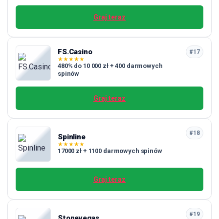
Graj teraz
FS.Casino
#17
★
★
★
★
★
480% do 10 000 zł + 400 darmowych
spinów
Graj teraz
#18
Spinline
★
★
★
★
★
17000 zł + 1100 darmowych spinów
Graj teraz
#19
Stonevegas