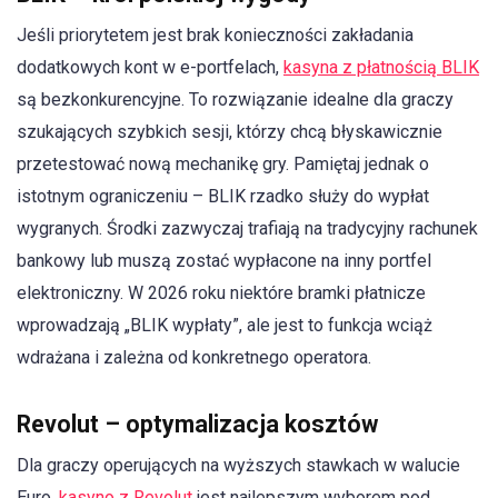
Jeśli priorytetem jest brak konieczności zakładania
dodatkowych kont w e-portfelach,
kasyna z płatnością BLIK
są bezkonkurencyjne. To rozwiązanie idealne dla graczy
szukających szybkich sesji, którzy chcą błyskawicznie
przetestować nową mechanikę gry. Pamiętaj jednak o
istotnym ograniczeniu – BLIK rzadko służy do wypłat
wygranych. Środki zazwyczaj trafiają na tradycyjny rachunek
bankowy lub muszą zostać wypłacone na inny portfel
elektroniczny. W 2026 roku niektóre bramki płatnicze
wprowadzają „BLIK wypłaty”, ale jest to funkcja wciąż
wdrażana i zależna od konkretnego operatora.
Revolut – optymalizacja kosztów
Dla graczy operujących na wyższych stawkach w walucie
Euro,
kasyno z Revolut
jest najlepszym wyborem pod