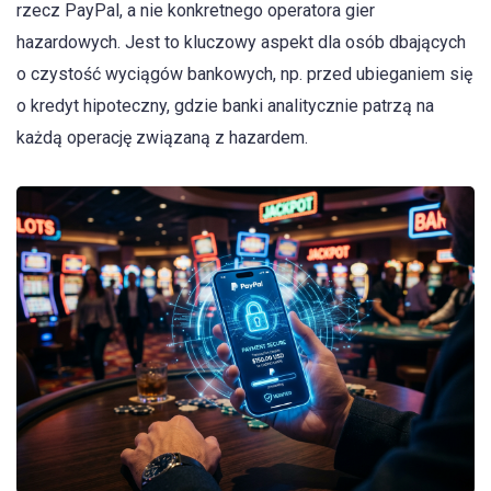
rzecz PayPal, a nie konkretnego operatora gier
hazardowych. Jest to kluczowy aspekt dla osób dbających
o czystość wyciągów bankowych, np. przed ubieganiem się
o kredyt hipoteczny, gdzie banki analitycznie patrzą na
każdą operację związaną z hazardem.