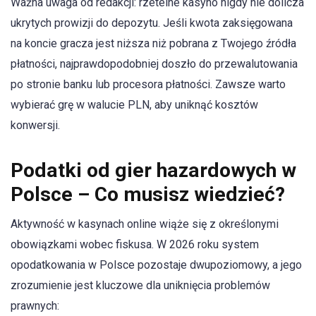
Ważna uwaga od redakcji: rzetelne kasyno nigdy nie dolicza
ukrytych prowizji do depozytu. Jeśli kwota zaksięgowana
na koncie gracza jest niższa niż pobrana z Twojego źródła
płatności, najprawdopodobniej doszło do przewalutowania
po stronie banku lub procesora płatności. Zawsze warto
wybierać grę w walucie PLN, aby uniknąć kosztów
konwersji.
Podatki od gier hazardowych w
Polsce – Co musisz wiedzieć?
Aktywność w kasynach online wiąże się z określonymi
obowiązkami wobec fiskusa. W 2026 roku system
opodatkowania w Polsce pozostaje dwupoziomowy, a jego
zrozumienie jest kluczowe dla uniknięcia problemów
prawnych: