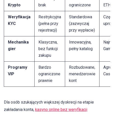
Krypto
brak
ograniczone
ETH)
Weryfikacja
Restrykcyjna
Standardowa
Częst
KYC
(pełna przy
(zazwyczaj
upros
rejestracji)
przy wypłacie)
Mechanika
Klasyczna,
Innowacyjna,
Najno
gier
bez funkcji
pełny katalog
Games
zakupu
Programy
Bardzo
Rozbudowane,
Agre
VIP
ograniczone
menedżerowie
Cashb
prawnie
kont
Dla osób szukających większej dyskrecji na etapie
zakładania konta,
kasyno online bez weryfikacji