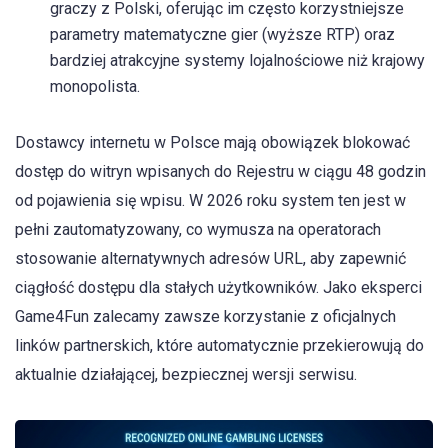
graczy z Polski, oferując im często korzystniejsze
parametry matematyczne gier (wyższe RTP) oraz
bardziej atrakcyjne systemy lojalnościowe niż krajowy
monopolista.
Dostawcy internetu w Polsce mają obowiązek blokować
dostęp do witryn wpisanych do Rejestru w ciągu 48 godzin
od pojawienia się wpisu. W 2026 roku system ten jest w
pełni zautomatyzowany, co wymusza na operatorach
stosowanie alternatywnych adresów URL, aby zapewnić
ciągłość dostępu dla stałych użytkowników. Jako eksperci
Game4Fun zalecamy zawsze korzystanie z oficjalnych
linków partnerskich, które automatycznie przekierowują do
aktualnie działającej, bezpiecznej wersji serwisu.