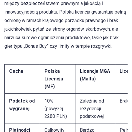
między bezpieczeństwem prawnym a jakością i
innowacyjnością produktu. Polska licencja gwarantuje pełną
ochronę w ramach krajowego porządku prawnego i brak
jakichkolwiek pytań ze strony organów skarbowych, ale
narzuca surowe ograniczenia produktowe, takie jak brak
gier typu „Bonus Buy” czy limity w tempie rozgrywki.
Cecha
Polska
Licencja MGA
Licen
Licencja
(Malta)
(MF)
Podatek od
10%
Zależnie od
Brak 
wygranej
(powyżej
rezydencji
2280 PLN)
podatkowej
Płatności
Całkowity
Bardzo
Pełna