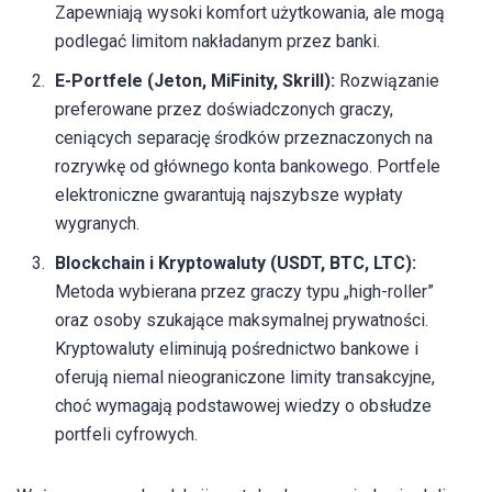
Zapewniają wysoki komfort użytkowania, ale mogą
podlegać limitom nakładanym przez banki.
E-Portfele (Jeton, MiFinity, Skrill):
Rozwiązanie
preferowane przez doświadczonych graczy,
ceniących separację środków przeznaczonych na
rozrywkę od głównego konta bankowego. Portfele
elektroniczne gwarantują najszybsze wypłaty
wygranych.
Blockchain i Kryptowaluty (USDT, BTC, LTC):
Metoda wybierana przez graczy typu „high-roller”
oraz osoby szukające maksymalnej prywatności.
Kryptowaluty eliminują pośrednictwo bankowe i
oferują niemal nieograniczone limity transakcyjne,
choć wymagają podstawowej wiedzy o obsłudze
portfeli cyfrowych.