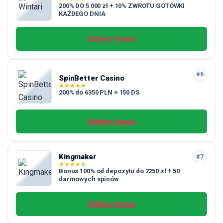
200% DO 5 000 zł + 10% ZWROTU GOTÓWKI
KAŻDEGO DNIA
Odbierz bonus
#6
SpinBetter Casino
★
★
★
★
★
200% do 6350 PLN + 150 DS
Odbierz bonus
Kingmaker
#7
★
★
★
★
★
Bonus 100% od depozytu do 2250 zł + 50
darmowych spinów
Odbierz bonus