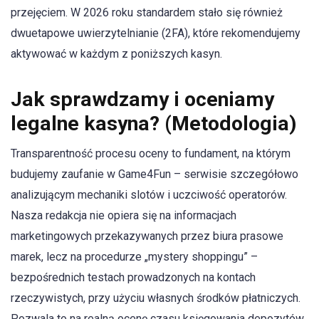
przejęciem. W 2026 roku standardem stało się również
dwuetapowe uwierzytelnianie (2FA), które rekomendujemy
aktywować w każdym z poniższych kasyn.
Jak sprawdzamy i oceniamy
legalne kasyna? (Metodologia)
Transparentność procesu oceny to fundament, na którym
budujemy zaufanie w Game4Fun – serwisie szczegółowo
analizującym mechaniki slotów i uczciwość operatorów.
Nasza redakcja nie opiera się na informacjach
marketingowych przekazywanych przez biura prasowe
marek, lecz na procedurze „mystery shoppingu” –
bezpośrednich testach prowadzonych na kontach
rzeczywistych, przy użyciu własnych środków płatniczych.
Pozwala to na realną ocenę czasu księgowania depozytów