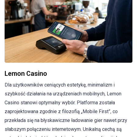
Lemon Casino
Dla użytkowników ceniących estetykę, minimalizm i
szybkość działania na urządzeniach mobilnych, Lemon
Casino stanowi optymalny wybór. Platforma została
zaprojektowana zgodnie z filozofią „Mobile First”, co
przekłada się na błyskawiczne ładowanie gier nawet przy
słabszym połączeniu internetowym. Unikalną cechą są