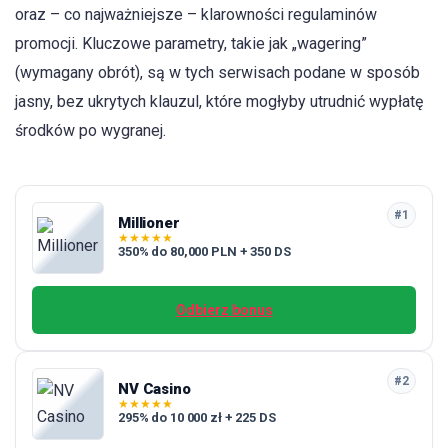
oraz – co najważniejsze – klarowności regulaminów
promocji. Kluczowe parametry, takie jak „wagering”
(wymagany obrót), są w tych serwisach podane w sposób
jasny, bez ukrytych klauzul, które mogłyby utrudnić wypłatę
środków po wygranej.
#1
Millioner
★
★
★
★
★
350% do 80,000 PLN + 350 DS
Odbierz bonus
#2
NV Casino
★
★
★
★
★
295% do 10 000 zł + 225 DS