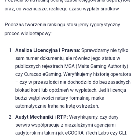
oraz, co ważniejsze, realnego czasu wypłaty środków.
Podczas tworzenia rankingu stosujemy rygorystyczny
proces wieloetapowy:
Analiza Licencyjna i Prawna:
Sprawdzamy nie tylko
sam numer dokumentu, ale również jego status w
publicznych rejestrach MGA (Malta Gaming Authority)
czy Curacao eGaming. Weryfikujemy historię operatora
– czy w przeszłości nie dochodziło do bezzasadnych
blokad kont lub opóźnień w wypłatach. Jeśli licencja
budzi wątpliwości natury formalnej, marka
automatycznie trafia na listę ostrzeżeń.
Audyt Mechaniki i RTP:
Weryfikujemy, czy dany
serwis współpracuje z niezależnymi agencjami
audytorskimi takimi jak eCOGRA, iTech Labs czy GLI.